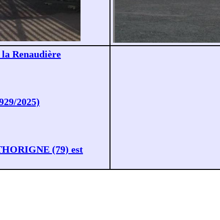
e la Renaudière
929/2025)
 THORIGNE (79) est