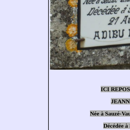
ICI REPO
JEANN
Née à Sauzé-Vau
Décédée à 