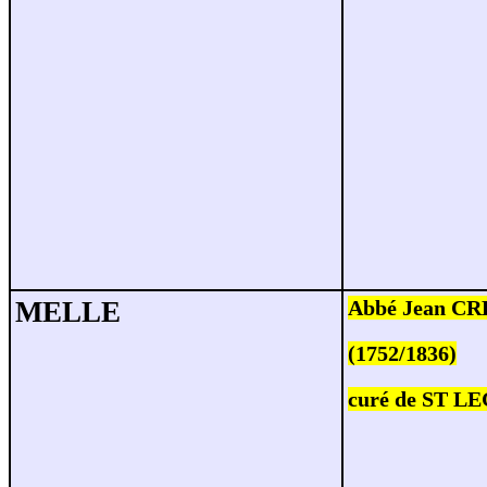
MELLE
Abbé Jean C
(1752/1836)
curé de ST 