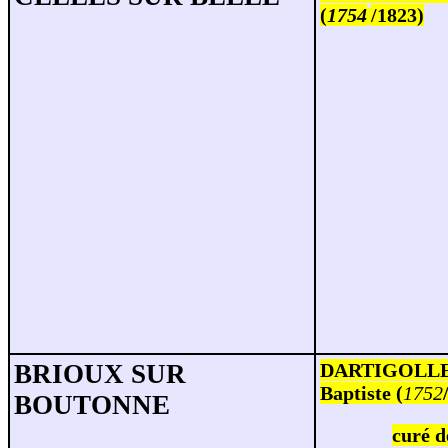
(
1754
/1823)
BRIOUX SUR
DARTIGOLLE
Baptiste (
1752
BOUTONNE
curé 