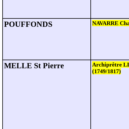
POUFFONDS
NAVARRE Char
MELLE St Pierre
Archiprêtre 
(1749/1817)