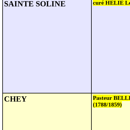
SAINTE SOLINE
curé HELIE Lo
CHEY
Pasteur BELL
(1788/1859)