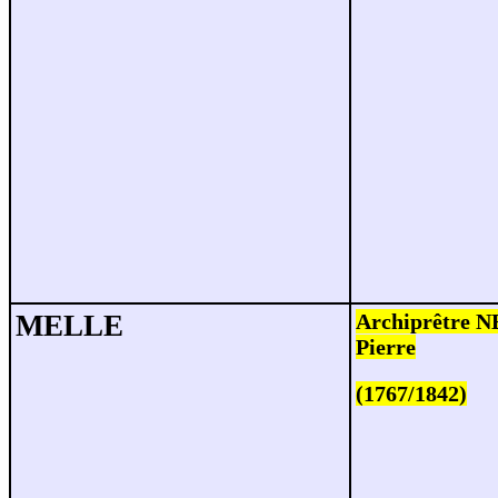
MELLE
Archiprêtre 
Pierre
(1767/1842)