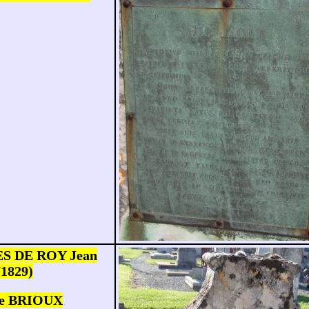
S DE ROY Jean
/1829)
de BRIOUX