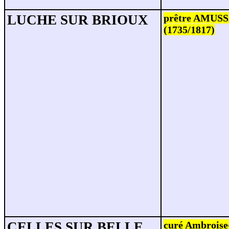
LUCHE SUR BRIOUX
prêtre AMUSS
(1735/1817)
CELLES SUR BELLE
curé
Ambrois