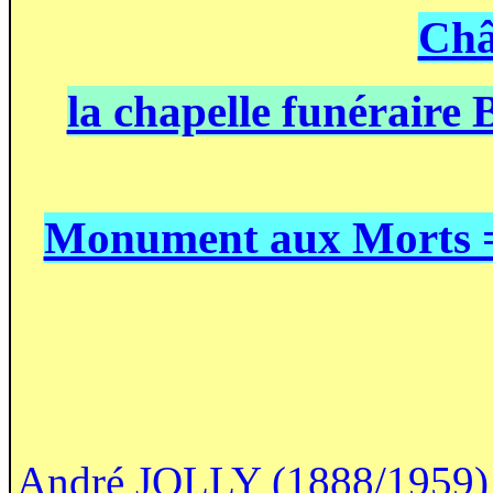
Châ
la chapelle funérai
Monument aux Morts 
André JOLLY (1888/1959) aut