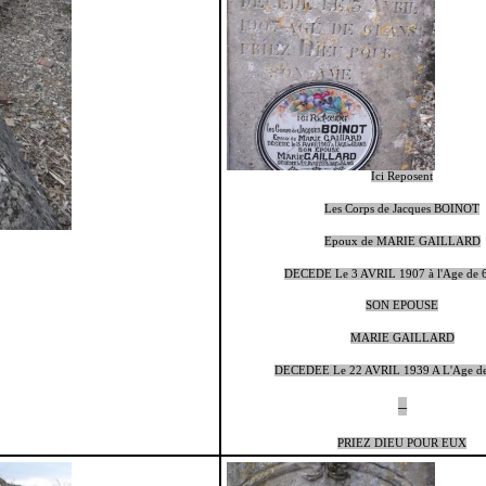
Ici Reposent
Les Corps de Jacques BOINOT
Epoux de MARIE GAILLARD
DECEDE Le 3 AVRIL 1907 à l'Age de 
SON EPOUSE
MARIE GAILLARD
DECEDEE Le 22 AVRIL 1939 A L'Age d
–
PRIEZ DIEU POUR EUX