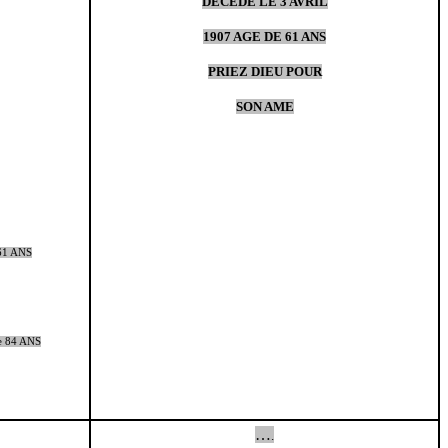
DECEDE LE 3 AVRIL
1907 AGE DE 61 ANS
PRIEZ DIEU POUR
SON AME
61 ANS
e 84 ANS
…
.